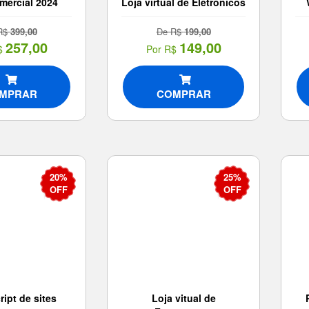
mercial 2024
Loja virtual de Eletrônicos
R$
399,00
De R$
199,00
257,00
149,00
$
Por R$
MPRAR
COMPRAR
20%
25%
OFF
OFF
ript de sites
Loja vitual de