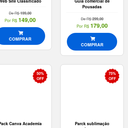
Web Site Classificado
Guia comercial de
Pousadas
De R$
199,00
149,00
De R$
299,00
Por R$
179,00
Por R$
COMPRAR
COMPRAR
50%
75%
OFF
OFF
Pack Canva Academia
Parck sublimação