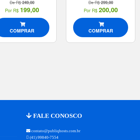
De R$
249,00
De R$
299,00
199,00
200,00
Por R$
Por R$
COMPRAR
COMPRAR
FALE CONOSCO
contato@publiqhosts.com.br
(41) 99840-7554