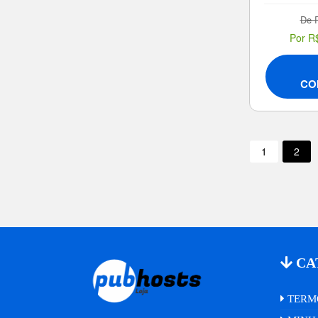
De 
Por R
CO
1
2
CA
TERMO