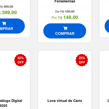
Ferramentas
R$
499,00
399,00
De R$
199,00
$
149,00
Por R$
MPRAR
COMPRAR
52%
25%
OFF
OFF
tálogo Digital
Lova virtual de Carro
2025